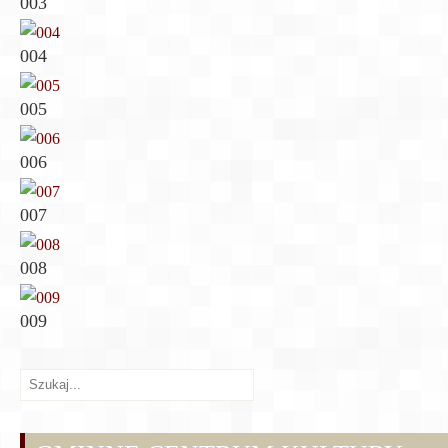
003
004
005
006
007
008
009