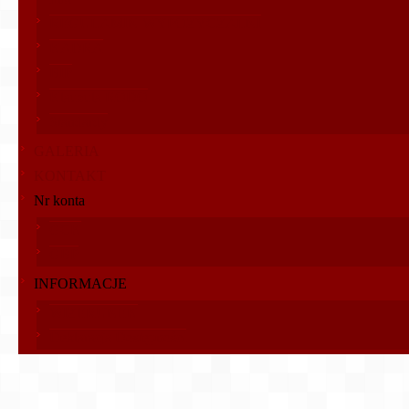
REGULAMIN WYPOŻYCZALNI
KADRA
BIP
Klauzula RODO
Standardy
GALERIA
KONTAKT
Nr konta
GCK
GBP
INFORMACJE
WIZERUNEK
Deklaracja Dostępności