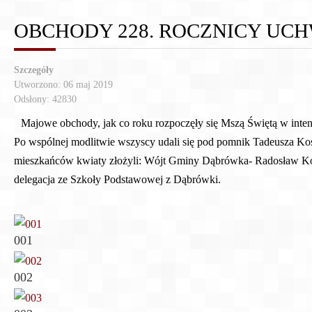
OBCHODY 228. ROCZNICY UCH
Szczegóły
Utworzono: 06 maj 2019
Odsłony: 42830
Majowe obchody, jak co roku rozpoczęły się Mszą Świętą w int
Po wspólnej modlitwie wszyscy udali się pod pomnik Tadeusza Ko
mieszkańców kwiaty złożyli: Wójt Gminy Dąbrówka- Radosław Ko
delegacja ze Szkoły Podstawowej z Dąbrówki.
001
002